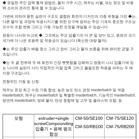
◆ 유일한 주인 압력 통제 방법은, 물자 거주 시간, 채우는 비율, 섞는 정도 및 비동
력 소비의 온라인 통제 할 수 있습니다.
가변에 의하여 묻힌 실린더 구조도 결합된 회전자 디자인의 각종 유형을 가진 ◆는,
다른 물자 및 과정에 적응시키기를 위한 요구에 응하는 주요 기계의 중요한 구조상
모수의 조합 변화 그리고 가동 가능한 조정을 깨달을 수 있습니다.
쌍둥이 나사와 비교된 ◆, 그것에는 주요 압출기의 더 큰 일 양이 있고, 원료의 크기
국가에 더 나은 포용력 및 적응성이 있습니다 (푹신한 대량 물자).
◆는 주요 압출기 배럴 청소 그리고 정비 그리고 물자 보충을 위해 편리한 균열 구
조입니다.
◆는 두 끝 전부에 두 배 회전자 긴장 뻣뻣함을 강화하고 쌍둥이 나사 압출기에 있
는 나사와 실린더 사이 직접적인 마찰 접촉 그리고 불필요한 착용을 피하는 두 배
지원 구조입니다.
전형적인 가동 및 신청:
채우는 온갖 최고 수정 가동 합성; 높은 농도 탄소 검정 masterbatch 및 색깔
masterbatch, 채우는 masterbatch 및 특별한 masterbatch, 기능적인 masterbatch,
방연제 masterbatch, 방패 물자, 탄성 중합체 및 고무 및 플라스틱 조합, 등.
모형
extruder+single
CM-50/SE100
CM-75/SE120
C
screwCompounding
CM-50/RB100
CM-75/RB200
C
압출기 + 용해 펌프
합성