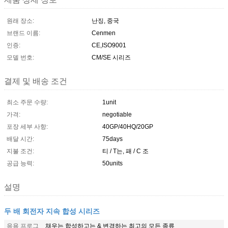
원래 장소:
난징, 중국
브랜드 이름:
Cenmen
인증:
CE,ISO9001
모델 번호:
CM/SE 시리즈
결제 및 배송 조건
최소 주문 수량:
1unit
가격:
negotiable
포장 세부 사항:
40GP/40HQ/20GP
배달 시간:
75days
지불 조건:
티 / T는, 패 / C 조
공급 능력:
50units
설명
두 배 회전자 지속 합성 시리즈
응용 프로그
채우는 합성하고는 & 변경하는 최고의 모든 종류