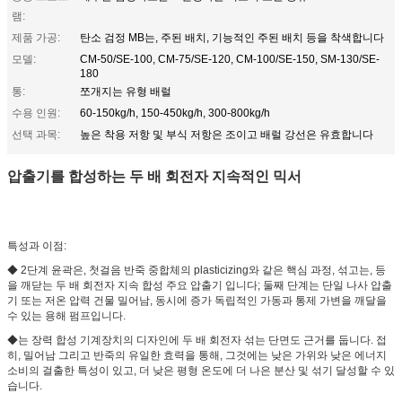
램:
제품 가공:
탄소 검정 MB는, 주된 배치, 기능적인 주된 배치 등을 착색합니다
모델:
CM-50/SE-100, CM-75/SE-120, CM-100/SE-150, SM-130/SE-
180
통:
쪼개지는 유형 배럴
수용 인원:
60-150kg/h, 150-450kg/h, 300-800kg/h
선택 과목:
높은 착용 저항 및 부식 저항은 조이고 배럴 강선은 유효합니다
압출기를 합성하는 두 배 회전자 지속적인 믹서
특성과 이점:
◆ 2단계 윤곽은, 첫걸음 반죽 중합체의 plasticizing와 같은 핵심 과정, 섞고는, 등
을 깨닫는 두 배 회전자 지속 합성 주요 압출기 입니다; 둘째 단계는 단일 나사 압출
기 또는 저온 압력 건물 밀어남, 동시에 증가 독립적인 가동과 통제 가변을 깨달을
수 있는 용해 펌프입니다.
◆는 장력 합성 기계장치의 디자인에 두 배 회전자 섞는 단면도 근거를 둡니다. 접
히, 밀어남 그리고 반죽의 유일한 효력을 통해, 그것에는 낮은 가위와 낮은 에너지
소비의 걸출한 특성이 있고, 더 낮은 평형 온도에 더 나은 분산 및 섞기 달성할 수 있
습니다.