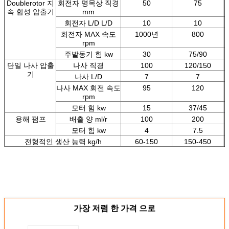
Doublerotor 지
회전자 명목상 직경
50
75
속 합성 압출기
mm
회전자 L/D L/D
10
10
회전자 MAX 속도
1000년
800
rpm
주발동기 힘 kw
30
75/90
단일 나사 압출
나사 직경
100
120/150
기
나사 L/D
7
7
나사 MAX 회전 속도
95
120
rpm
모터 힘 kw
15
37/45
용해 펌프
배출 양 ml/r
100
200
모터 힘 kw
4
7.5
전형적인 생산 능력 kg/h
60-150
150-450
가장 저렴 한 가격 으로