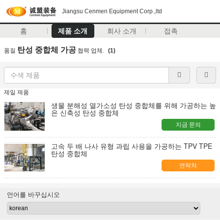
Jiangsu Cenmen Equipment Corp.,ltd
홈
제품 소개
회사 소개
접촉
탄성 중합체 가공
품질
협력 업체.
(1)
제일 제품
생물 분해성 열가소성 탄성 중합체를 위해 가공하는 높
은 신축성 탄성 중합체
지금 문의
고속 두 배 나사 유형 과립 사용을 가공하는 TPV TPE
탄성 중합체
연락처
언어를 바꾸십시오