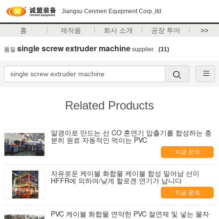
Jiangsu Cenmen Equipment Corp.,ltd
홈
제작품
회사 소개
공장 투어
>>
single screw extruder machine
품질
supplier.
(31)
Related Products
알갱이로 만드는 선 CO 혼연기 압출기를 합성하는 충
분히 원료 자동적인 먹이는 PVC
지금 문의
자유로운 케이블 화합물 케이블 합성 밀어남 선이
HFFR에 의하여/낮게 할로겐 연기가 납니다
지금 문의
PVC 케이블 화합물 연약한 PVC 절연제 및 넣는 물자